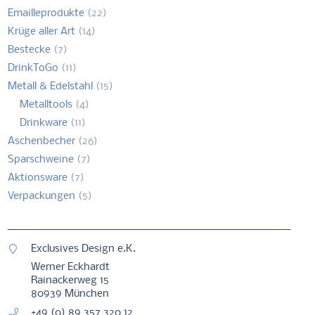
Emailleprodukte
(22)
Krüge aller Art
(14)
Bestecke
(7)
DrinkToGo
(11)
Metall & Edelstahl
(15)
Metalltools
(4)
Drinkware
(11)
Aschenbecher
(26)
Sparschweine
(7)
Aktionsware
(7)
Verpackungen
(5)
Exclusives Design e.K.
Werner Eckhardt
Rainackerweg 15
80939 München
+49 (0) 89 357 320 12