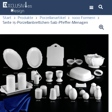
Start
>
Produkte
>
Porzellanartikel
>
1000 Formen1
>
Seite 15-Porzellanbrettchen-Salz-Pfeffer-Menagen