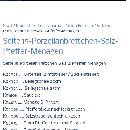
Start
/
Produkte
/
Porzellanartikel
/
1000 Formen1
/ Seite 15-
Porzellanbrettchen-Salz-Pfeffer-Menagen
Seite 15-Porzellanbrettchen-Salz-
Pfeffer-Menagen
Seite 15-Porzellanbrettchen-Salz & Pfeffer-Menagen
K27921 …. Unterteil (Zimtstreuer / Zuckerstreuer)
K28320 …. Beilegschale 20cm
K28323 …. Beilegschale 23cm
K51408 …. Sauciere
K54413 …. Menage S+P 13cm
K55008 …. Pfefferstreuer achteckig 1Loch
K55009 …. Salzstreuer achteckig 3Loch
K55106 …. Turm Pfeffersteuer mit Stöpsel