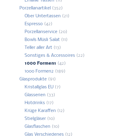
Emaille Tassen
(11)
Porzellanartikel
(352)
Ober Untertassen
(21)
Espresso
(42)
Porzellanservice
(20)
Bowls Müsli Salat
(11)
Teller aller Art
(13)
Sonstiges & Accessoires
(22)
1000 Formen1
(42)
1000 Formen2
(189)
Glasprodukte
(91)
Kristallglas EU
(7)
Glasserien
(33)
Hotdrinks
(17)
Krüge Karaffen
(12)
Stielgläser
(10)
Glasflaschen
(10)
Glas Verschiedenes
(12)