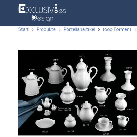
Start
>
Produkte
>
Porzellanartikel
>
1000 Formen1
>