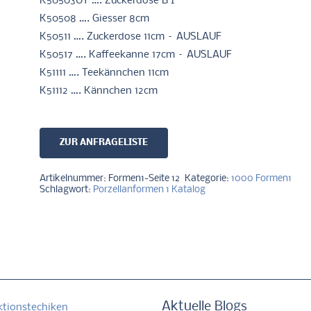
K50503UT …. Zuckerdose B I
K50508 …. Giesser 8cm
K50511 …. Zuckerdose 11cm – AUSLAUF
K50517 …. Kaffeekanne 17cm – AUSLAUF
K51111 …. Teekännchen 11cm
K51112 …. Kännchen 12cm
ZUR ANFRAGELISTE
Artikelnummer:
Formen1-Seite 12
Kategorie:
1000 Formen1
Schlagwort:
Porzellanformen 1 Katalog
Aktuelle Blogs
ktionstechiken