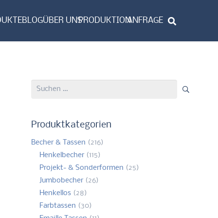
DUKTE
BLOG
ÜBER UNS
PRODUKTION
ANFRAGE
Suchen
nach:
Produktkategorien
Becher & Tassen
(216)
Henkelbecher
(115)
Projekt- & Sonderformen
(25)
Jumbobecher
(26)
Henkellos
(28)
Farbtassen
(30)