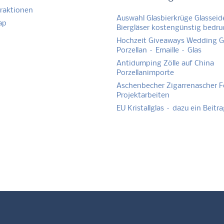
raktionen
Auswahl Glasbierkrüge Glasseid
ap
Biergläser kostengünstig bedr
Hochzeit Giveaways Wedding Gi
Porzellan – Emaille – Glas
Antidumping Zölle auf China
Porzellanimporte
Aschenbecher Zigarrenascher F
Projektarbeiten
Produktlinie
Geschenk Set
Produktlinie
EU Kristallglas – dazu ein Beitr
SPECIAL I
– Wasser Set
SPECIAL III
(Kristallglas)
LIBERA
(Kristallglas)
HoReCa |
(Kristallglas)
HoReCa |
Gastronomie
Gastronomie