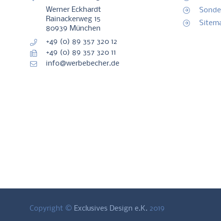
Werner Eckhardt
Sonde
Rainackerweg 15
Sitem
80939 München
+49 (0) 89 357 320 12
+49 (0) 89 357 320 11
info@werbebecher.de
nie
doppelwandige
Becher GAYA
Geschenk Set
II
Gläser –
Atelier
– Wasser Set
las)
Thermogläser
henkellos
BARLINE
 |
Borosilikat
matt schwarz
(Kristallglas)
mie
/ matt weiss
Copyright ©
Exclusives Design e.K.
2019