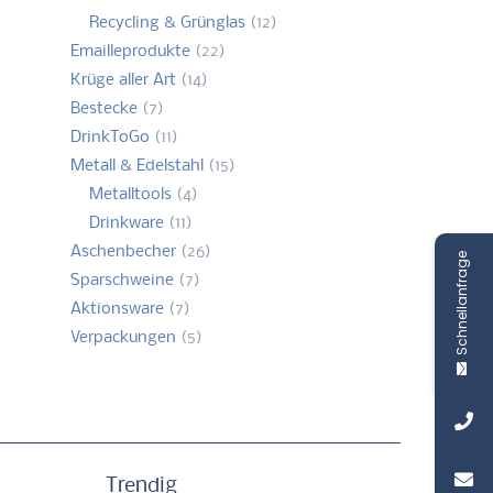
Recycling & Grünglas
(12)
Emailleprodukte
(22)
Krüge aller Art
(14)
Bestecke
(7)
DrinkToGo
(11)
Metall & Edelstahl
(15)
Metalltools
(4)
Drinkware
(11)
Aschenbecher
(26)
Schnellanfrage
Sparschweine
(7)
Aktionsware
(7)
Verpackungen
(5)
Trendig