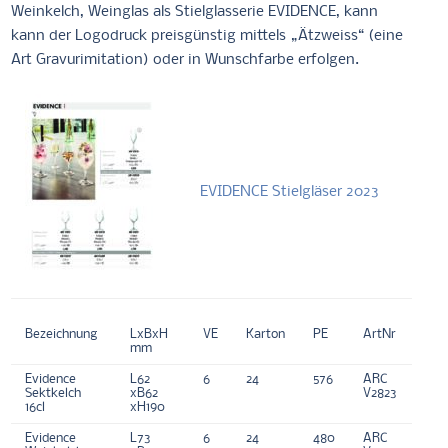
Weinkelch, Weinglas als Stielglasserie EVIDENCE, kann
kann der Logodruck preisgünstig mittels „Ätzweiss“ (eine
Art Gravurimitation) oder in Wunschfarbe erfolgen.
EVIDENCE Stielgläser 2023
Bezeichnung
LxBxH
VE
Karton
PE
ArtNr
mm
Evidence
L62
6
24
576
ARC
Sektkelch
xB62
V2823
16cl
xH190
Evidence
L73
6
24
480
ARC