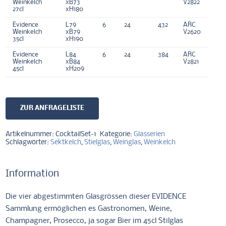
Weinkelch
xB73
V2822
27cl
xH180
Evidence
L79
6
24
432
ARC
Weinkelch
xB79
V2620
35cl
xH190
Evidence
L84
6
24
384
ARC
Weinkelch
xB84
V2821
45cl
xH209
ZUR ANFRAGELISTE
Artikelnummer:
CocktailSet-1
Kategorie:
Glasserien
Schlagwörter:
Sektkelch
,
Stielglas
,
Weinglas
,
Weinkelch
Information
Die vier abgestimmten Glasgrössen dieser EVIDENCE
Sammlung ermöglichen es Gastronomen, Weine,
Champagner, Prosecco, ja sogar Bier im 45cl Stilglas