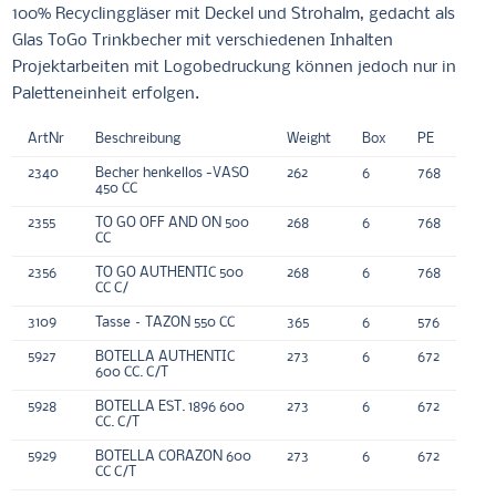
100% Recyclinggläser mit Deckel und Strohalm, gedacht als
Glas ToGo Trinkbecher mit verschiedenen Inhalten
Projektarbeiten mit Logobedruckung können jedoch nur in
Paletteneinheit erfolgen.
ArtNr
Beschreibung
Weight
Box
PE
2340
Becher henkellos -VASO
262
6
768
450 CC
2355
TO GO OFF AND ON 500
268
6
768
CC
2356
TO GO AUTHENTIC 500
268
6
768
CC C/
3109
Tasse – TAZON 550 CC
365
6
576
5927
BOTELLA AUTHENTIC
273
6
672
600 CC. C/T
5928
BOTELLA EST. 1896 600
273
6
672
CC. C/T
5929
BOTELLA CORAZON 600
273
6
672
CC C/T