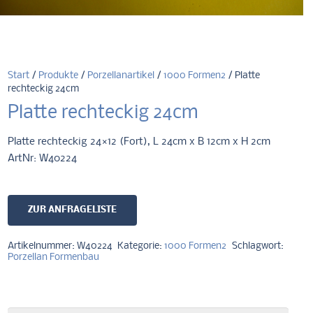
Start
/
Produkte
/
Porzellanartikel
/
1000 Formen2
/ Platte
rechteckig 24cm
Platte rechteckig 24cm
Platte rechteckig 24×12 (Fort), L 24cm x B 12cm x H 2cm
ArtNr: W40224
ZUR ANFRAGELISTE
Artikelnummer:
W40224
Kategorie:
1000 Formen2
Schlagwort:
Porzellan Formenbau