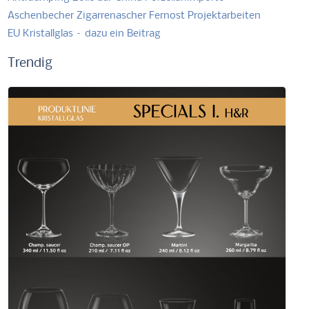
Aschenbecher Zigarrenascher Fernost Projektarbeiten
EU Kristallglas – dazu ein Beitrag
Trendig