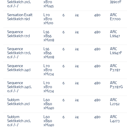
Sektkelch 21cl;
xB70
J8907F
0,1l /-/
xH245
Sensation Exalt
L70
6
24
480
ARC
Sektkelch 19cl
xB70
E7700
xH210
Sequence
L56
6
24
480
ARC
Sektkelch 17cl
xB56
L9947
xH208
Sequence
L56
6
24
480
ARC
Sektkelch 17cl;
xB56
L9947F
0,1l /-/
xH208
Sequence
L70
6
24
480
ARC
Sektkelch 24cl
xB70
P3787
xH234
Sequence
L70
6
24
480
ARC
Sektkelch 24cl;
xB70
P3787G
0,1l /-/
xH234
Sublym
L60
6
24
480
ARC
Sektkelch 21cl
xB60
L2762
xH240
Sublym
L60
6
24
480
ARC
Sektkelch 21cl;
xB60
L4273
0,1l /-/
xH240