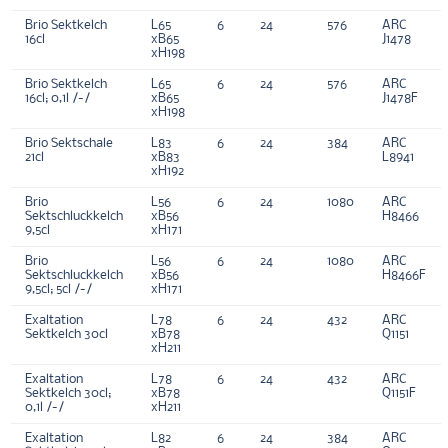
Brio Sektkelch
L65
6
24
576
ARC
16cl
xB65
J1478
xH198
Brio Sektkelch
L65
6
24
576
ARC
16cl; 0,1l /-/
xB65
J1478F
xH198
Brio Sektschale
L83
6
24
384
ARC
21cl
xB83
L8941
xH192
Brio
L56
6
24
1080
ARC
Sektschluckkelch
xB56
H8466
9,5cl
xH171
Brio
L56
6
24
1080
ARC
Sektschluckkelch
xB56
H8466F
9,5cl; 5cl /-/
xH171
Exaltation
L78
6
24
432
ARC
Sektkelch 30cl
xB78
Q1151
xH211
Exaltation
L78
6
24
432
ARC
Sektkelch 30cl;
xB78
Q1151F
0,1l /-/
xH211
Exaltation
L82
6
24
384
ARC