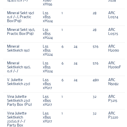
14,5cl; 0,1l /-/
xB60
J1228
xH156
Mineral Sekt 16cl
L55
1
28
ARC
0,1l /-/; Practic
xB55
L0574
Box(P18)
xH224
Mineral Sekt 16cl;
L55
1
28
ARC
Practic Box(P18)
xB55
L0575
xH224
Mineral
L55
6
24
576
ARC
Sektkelch 16cl
xB55
H2090
xH224
Mineral
L55
6
24
576
ARC
Sektkelch 16cl;
xB55
H2090F
0,1l /-/
xH224
V. Juliette
L65
6
24
480
ARC
Sektkelch 23cl
xB65
N5082
xH217
Vina Juliette
L65
1
32
ARC
Sektkelch 23cl
xB65
P3215
Party Box (P12)
xH217
Vina Juliette
L65
1
32
ARC
Sektkelch
xB65
P3220
23cl;0,1l /-/
xH217
Party Box