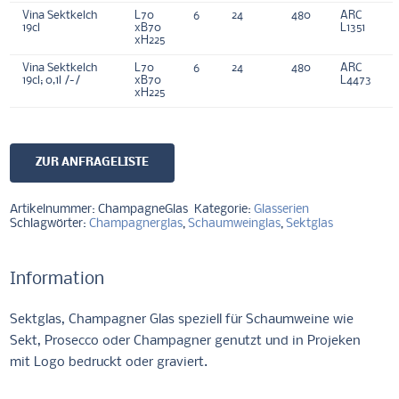
Vina Sektkelch
L70
6
24
480
ARC
19cl
xB70
L1351
xH225
Vina Sektkelch
L70
6
24
480
ARC
19cl; 0,1l /-/
xB70
L4473
xH225
ZUR ANFRAGELISTE
Artikelnummer:
ChampagneGlas
Kategorie:
Glasserien
Schlagwörter:
Champagnerglas
,
Schaumweinglas
,
Sektglas
Information
Sektglas, Champagner Glas speziell für Schaumweine wie
Sekt, Prosecco oder Champagner genutzt und in Projeken
mit Logo bedruckt oder graviert.