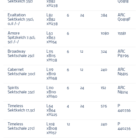
Sektkelch 35cl
xB82
Q0818
xH238
Exaltation
L82
6
24
384
ARC
Sektkelch 35cl;
xB82
Q0818F
0,1l /-/
xH238
Amore
L63
6
1080
15581
Spitzkelch 7,5cl;
xB63
5cl /-/
xH154
Broadway
L115
6
12
324
ARC
Sektschale 25cl
xB115
P8796
xH138
Cabernet
L119
6
12
240
ARC
Sektschale 30cl
xB119
N6815
xH168
Spirits
L110
6
24
192
ARC
Sektschale 35cl
xB110
N8214
xH160
Timeless
L64
4
24
576
P
Sektkelch 17,5cl
xB64
440356
xH225
Timeless
L108
12
240
P
Sektschale 27cl
xB108
440236
xH157