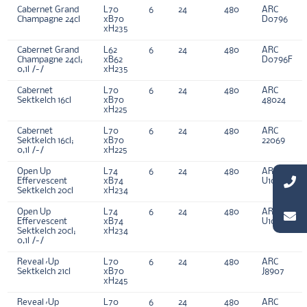
Cabernet Grand
L70
6
24
480
ARC
Champagne 24cl
xB70
D0796
xH235
Cabernet Grand
L62
6
24
480
ARC
Champagne 24cl;
xB62
D0796F
0,1l /-/
xH235
Cabernet
L70
6
24
480
ARC
Sektkelch 16cl
xB70
48024
xH225
Cabernet
L70
6
24
480
ARC
Sektkelch 16cl;
xB70
22069
0,1l /-/
xH225
Open Up
L74
6
24
480
ARC
Effervescent
xB74
U1051
Sektkelch 20cl
xH234
Open Up
L74
6
24
480
ARC
Effervescent
xB74
U1051F
Sektkelch 20cl;
xH234
0,1l /-/
Reveal´Up
L70
6
24
480
ARC
Sektkelch 21cl
xB70
J8907
xH245
Reveal´Up
L70
6
24
480
ARC