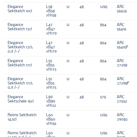
Elegance
L58
12
48
1296
ARC
Sektkelch 10cl
xB58
56626
xH158
Elegance
L47
12
48
864
ARC
Sektkelch 13cl
xB47
56416
xH179
Elegance
L47
12
48
864
ARC
Sektkelch 13cl;
xB47
56416F
0,1l /-/
xH179
Elegance
L55
12
48
864
ARC
Sektkelch 17cl
xB55
37298
xH175
Elegance
L55
12
48
864
ARC
Sektkelch 17cl;
xB55
37298F
0,1l /-/
xH175
Elegance
L89
12
48
576
ARC
Sektschale 16cl
xB89
37652
xH122
Reims Sektkelch
L60
12
1296
ARC
14,5cl
xB60
39082
xH156
Reims Sektkelch
L60
12
1296
ARC