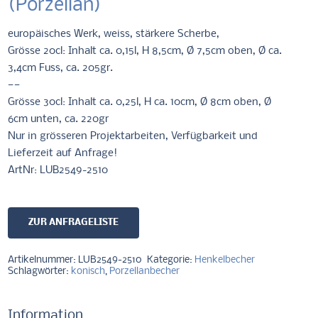
(Porzellan)
europäisches Werk, weiss, stärkere Scherbe,
Grösse 20cl: Inhalt ca. 0,15l, H 8,5cm, Ø 7,5cm oben, Ø ca.
3,4cm Fuss, ca. 205gr.
——
Grösse 30cl: Inhalt ca. 0,25l, H ca. 10cm, Ø 8cm oben, Ø
6cm unten, ca. 220gr
Nur in grösseren Projektarbeiten, Verfügbarkeit und
Lieferzeit auf Anfrage!
ArtNr: LUB2549-2510
ZUR ANFRAGELISTE
Artikelnummer:
LUB2549-2510
Kategorie:
Henkelbecher
Schlagwörter:
konisch
,
Porzellanbecher
Information