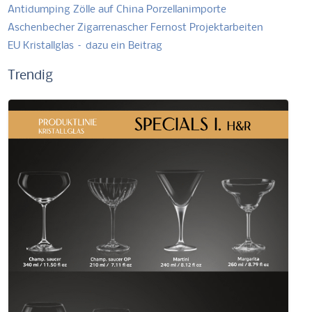
Antidumping Zölle auf China Porzellanimporte
Aschenbecher Zigarrenascher Fernost Projektarbeiten
EU Kristallglas – dazu ein Beitrag
Trendig