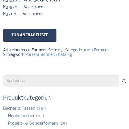
K31620 …. Vase 6-eckig 20cm
K31820 …. Vase 20cm
K32110 …. Vase 10cm
ZUR ANFRAGELISTE
Artikelnummer:
Formen1-Seite 03
Kategorie:
1000 Formen1
Schlagwort:
Porzellanformen 1 Katalog
Suchen
nach:
Produktkategorien
Becher & Tassen
(216)
Henkelbecher
(115)
Projekt- & Sonderformen
(25)