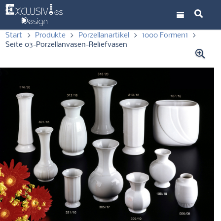
Start
>
Produkte
>
Porzellanartikel
>
1000 Formen1
>
Seite 03-Porzellanvasen-Reliefvasen